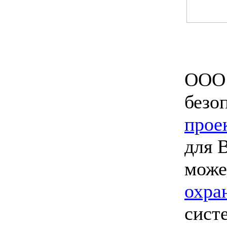
ООО 
безо
прое
для 
мож
охра
сист