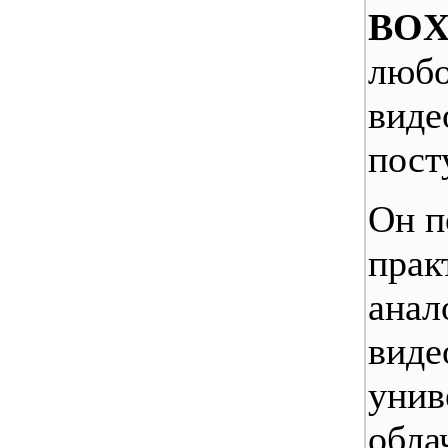
BO
любо
виде
пост
Он п
прак
анал
виде
унив
обла