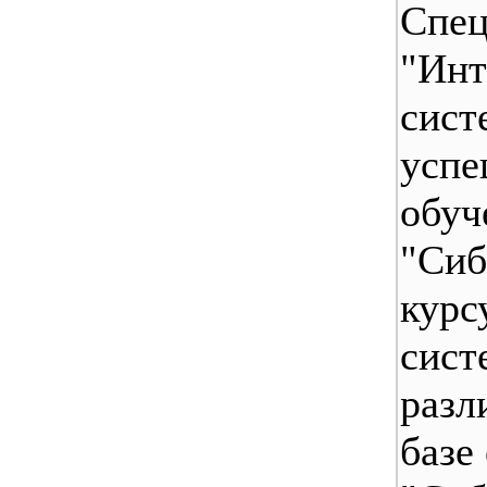
Спе
"Инт
сист
успе
обуч
"Сиб
курс
сист
разл
базе