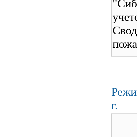
"Сиб
учет
Свод
пожа
Режи
г.