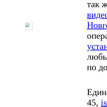
так 
виде
Новг
опер
уста
любы
по д
Един
45,
i