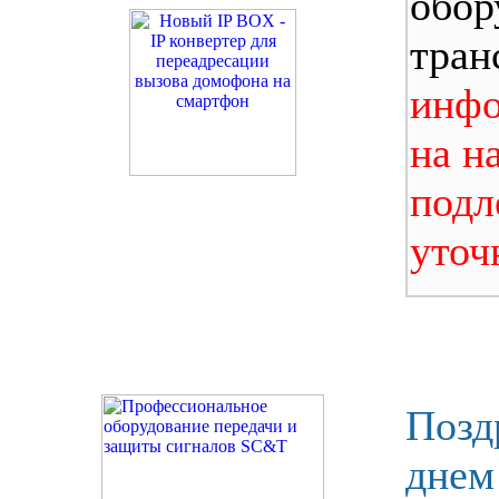
обор
тран
инфо
на н
подл
уточ
Позд
днем