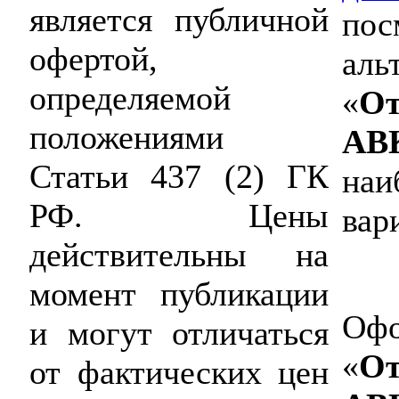
является публичной
пос
офертой,
аль
определяемой
«
От
положениями
AB
Статьи 437 (2) ГК
наи
РФ. Цены
вар
действительны на
момент публикации
Офо
и могут отличаться
«
От
от фактических цен