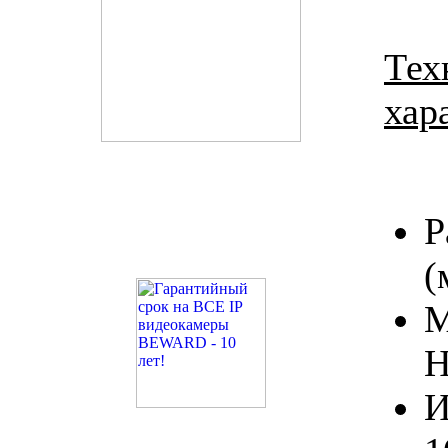
Тех
хар
Р
(
М
Н
И