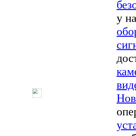
без
у н
обо
сиг
дос
кам
вид
Нов
опе
уст