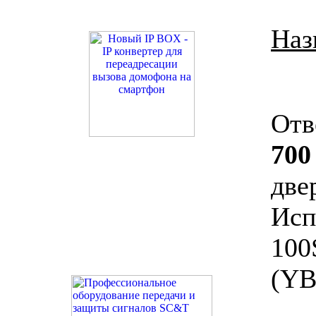
Наз
Отв
700
дв
Ис
100
(YB