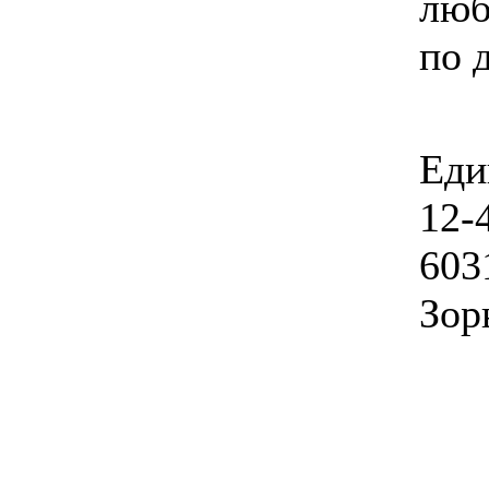
люб
по 
Еди
12-
603
Зорь