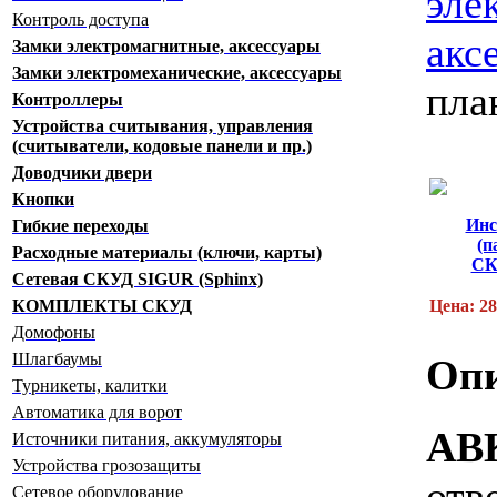
эле
Контроль доступа
акс
Замки электромагнитные, аксессуары
Замки электромеханические, аксессуары
пла
Контроллеры
Устройства считывания, управления
(считыватели, кодовые панели и пр.)
Доводчики двери
Кнопки
Инс
Гибкие переходы
(п
Расходные материалы (ключи, карты)
СК
Сетевая СКУД SIGUR (Sphinx)
КОМПЛЕКТЫ СКУД
Цена: 28
Домофоны
Шлагбаумы
Опи
Турникеты, калитки
Автоматика для ворот
AB
Источники питания, аккумуляторы
Устройства грозозащиты
от
Сетевое оборудование