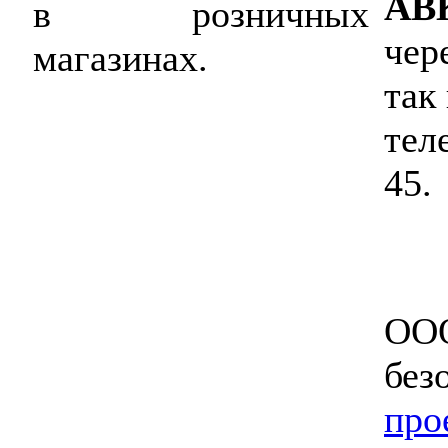
AB
в розничных
чер
магазинах.
так
тел
45.
ООО
без
про