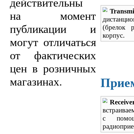
действительны
Transm
на момент
дистанци
публикации и
(брелок р
корпус.
могут отличаться
от фактических
цен в розничных
магазинах.
Прием
Receive
встраивае
с помощ
радиоприе