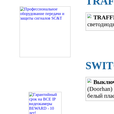
TRAF
TRAFF
светодиод
SWIT
Выклю
(Doorhan
белый пла