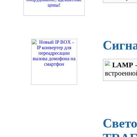
Сигн
LAMP
-
встроенно
Свето