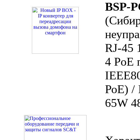
BSP-P
(Сибир
неупра
RJ-45 
4 PoE 
IEEE80
РоЕ) /
65W 48