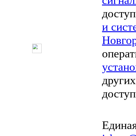
сигнал
доступ
и сис
Новго
опера
устано
других
досту
Единая