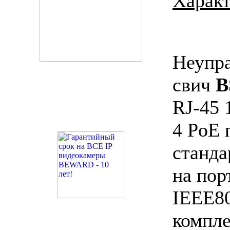
Характ
Неупр
свич
B
RJ-45 
4 PoE 
станда
на пор
IEEE80
компле