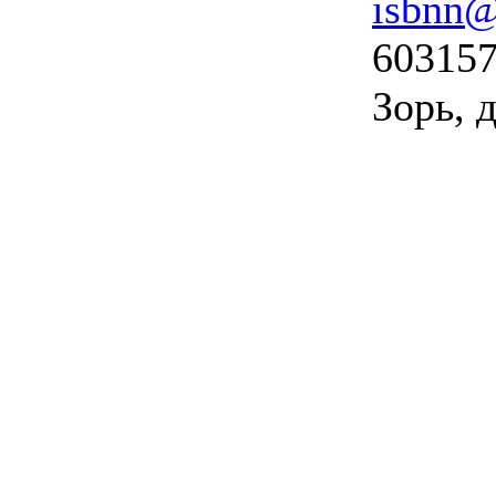
isbnn@
603157
Зорь, д