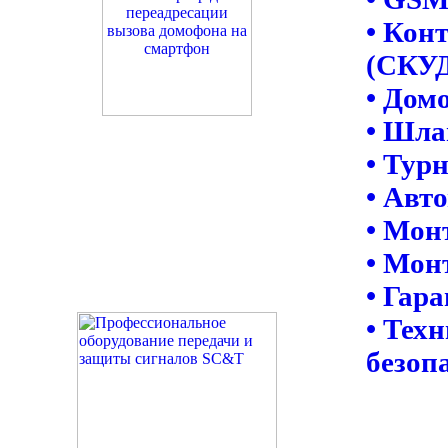
• Кон
(СКУ
• Дом
• Шла
• Тур
• Авт
• Мон
• Мон
• Гар
• Тех
безоп