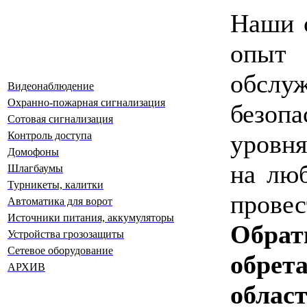
Наши 
опыт
обслу
Видеонаблюдение
Охранно-пожарная сигнализация
безоп
Сотовая сигнализация
Контроль доступа
уровня
Домофоны
на лю
Шлагбаумы
Турникеты, калитки
прове
Автоматика для ворот
Источники питания, аккумуляторы
Обрат
Устройства грозозащиты
Сетевое оборудование
обрет
АРХИВ
облас