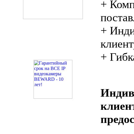
+ Комп
постав
+ Инди
клиент
+ Гибк
Индив
кли
предо