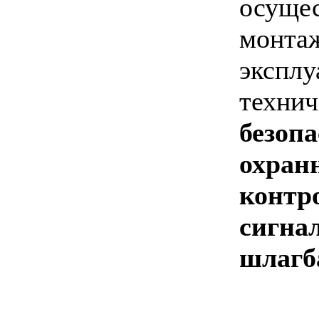
осущес
монта
эксп
техн
безоп
охран
конт
сигн
шлагба