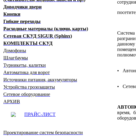
сотрудни
Доводчики двери
посетите
Кнопки
Гибкие переходы
Расходные материалы (ключи, карты)
Система
Сетевая СКУД SIGUR (Sphinx)
разгран
КОМПЛЕКТЫ СКУД
данному
помещ
Домофоны
полномо
Шлагбаумы
Турникеты, калитки
•
Автон
Автоматика для ворот
Источники питания, аккумуляторы
•
Сетев
Устройства грозозащиты
Сетевое оборудование
АРХИВ
АВТОНО
время, 
ПРАЙС-ЛИСТ
оборудов
Проектирование систем безопасности