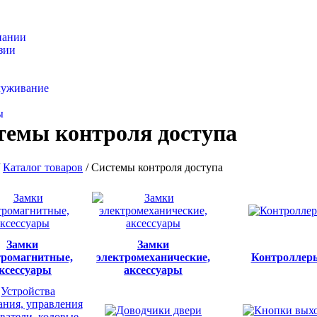
пании
зии
товаров
луживание
ы
темы контроля доступа
/
Каталог товаров
/
Системы контроля доступа
Замки
Замки
тромагнитные,
электромеханические,
Контроллер
ксессуары
аксессуары