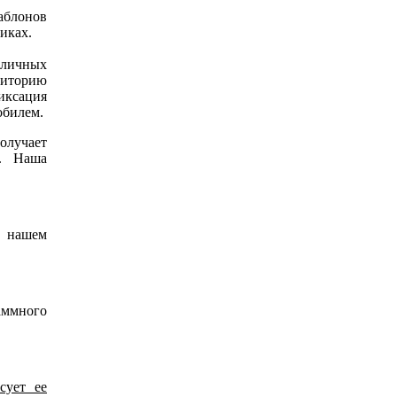
блонов
никах.
 личных
иторию
ксация
обилем.
олучает
. Наша
 нашем
ммного
сует ее