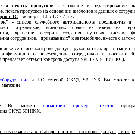
ие и печать пропусков
- Создание и редактирование ша
в, печать пропусков на основании шаблонов и данных о сотруд
ция с 1С
- экспорт Т13 в 1C 7.7 и 8.1
арк"
- список служебного автотранспорта предприятия и
билей сотрудников, имеющих право на въезд на терр
иятия, хранение истории создания путевых листов, фи
ния сотрудников, "привязанных" к автомобилю, вместе с автом
новке сетевого контроля доступа руководитель организации п
 информацию о перемещении сотрудников и посетителей
я предлагает сетевой контроль доступа SPHINX (СФИНКС).
оборудование
и ПО сетевой СКУД S
PHINX Вы можете в
-магазине.
же Вы можете
посмотреть примеры отчетов
програ
ения
СКУД S
PHINX.
 сомневаетесь в выборе системы контроля доступа, интере