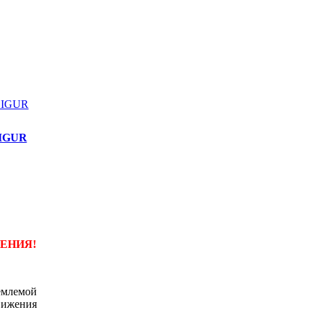
SIGUR
НЕНИЯ!
емлемой
вижения