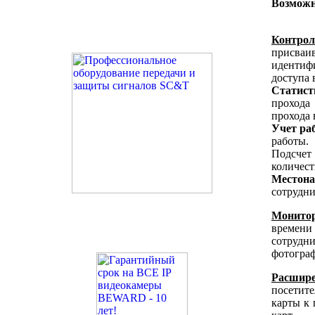
Возможн
Контрол
присва
идентиф
доступа 
Статист
прохода
прохода
Учет ра
работы.
Подсчет
количест
Местона
сотрудни
Монитор
времени
сотрудн
фотогра
Расшире
посетите
карты к 