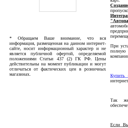
карт.
Создан
пропуско
Интегра
"Автоп
автомо
предпр
перемеще
* Обращаем Ваше внимание, что вся
информация, размещенная на данном интернет-
При уста
сайте, носит информационный характер и не
полную
является публичной офертой, определяемой
компани
положениями Статьи 437 (2) ГК РФ. Цены
действительны на момент публикации и могут
отличаться от фактических цен в розничных
магазинах.
Купить 
интернет
Так 
обеспеч
Если Вы