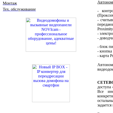
Автоном
Монтаж
Тех. обслуживание
- контр
(Прокси
- считы
передаю
Proximit
- электр
- доводч
- блок п
- кнопка
- карта 
Автоном
видеодо
СЕТЕВО
доступа 
Все инф
конкрет
остальны
задается