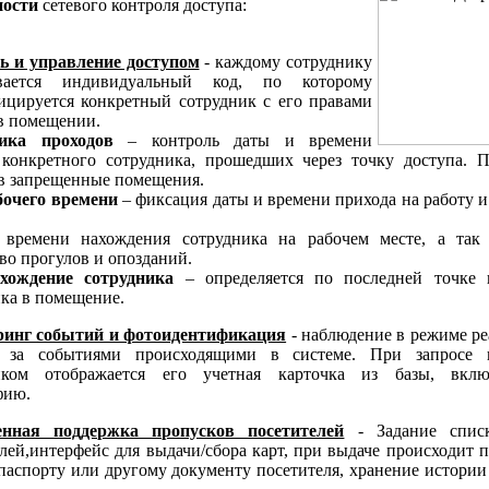
ости
сетевого контроля доступа:
ь и управление доступом
- каждому сотруднику
ивается индивидуальный код, по которому
ицируется конкретный сотрудник с его правами
в помещении.
ика проходов
– контроль даты и времени
 конкретного сотрудника, прошедших через точку доступа. 
 в запрещенные помещения.
бочего времени
– фиксация даты и времени прихода на работу и
 времени нахождения сотрудника на рабочем месте, а так
во прогулов и опозданий.
хождение сотрудника
– определяется по последней точке 
ка в помещение.
инг событий и фотоидентификация
- наблюдение в режиме ре
 за событиями происходящими в системе. При запросе 
иком отображается его учетная карточка из базы, вкл
фию.
нная поддержка пропусков посетителей
- Задание спис
лей,интерфейс для выдачи/сбора карт, при выдаче происходит 
паспорту или другому документу посетителя, хранение истории