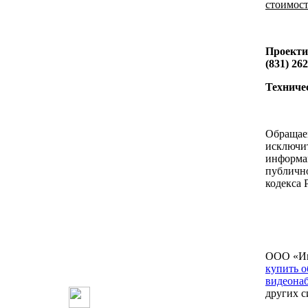
стоимос
Проекти
(831) 262
Техничес
Обраща
исключ
информа
публичн
кодекса 
ООО «Ин
купить 
видеона
других с