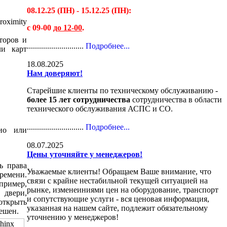
08.12.25 (ПН) - 15.12.25 (ПН):
oximity
с 09-00
до 12-00
.
торов и
............................
Подробнее...
ли карт
18.08.2025
Нам доверяют!
Старейшие клиенты по техническому обслуживанию -
более 15 лет сотрудничества
сотрудничества в области
технического обслуживания АСПС и СО.
............................
Подробнее...
дио или
08.07.2025
Цены уточняйте у менеджеров!
ь права
Уважаемые клиенты! Обращаем Ваше внимание, что
ремени.
связи с крайне нестабильной текущей ситуацией на
пример,
рынке, изменеиниями цен на оборудование, транспорт
 двери,
и сопутствующие услуги - вся ценовая информация,
открыть
указанная на нашем сайте, подлежит обязательному
решен.
уточнению у менеджеров!