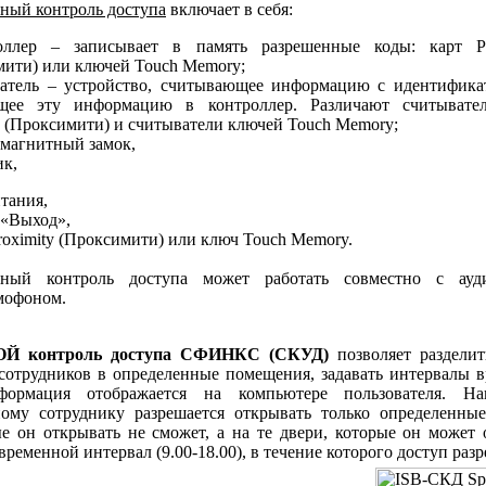
ный контроль доступа
включает в себя:
оллер – записывает в память разрешенные коды: карт Pr
мити) или ключей Touch Memory;
ватель – устройство, считывающее информацию с идентифика
щее эту информацию в контроллер. Различают считывате
y (Проксимити) и считыватели ключей Touch Memory;
омагнитный замок,
ик,
итания,
 «Выход»,
Proximity (Проксимити) или ключ Touch Memory.
ный контроль доступа может работать совместно с ау
мофоном.
Й контроль доступа СФИНКС (СКУД)
позволяет разделит
сотрудников в определенные помещения, задавать интервалы в
ормация отображается на компьютере пользователя. На
ному сотруднику разрешается открывать только определенные
е он открывать не сможет, а на те двери, которые он может 
 временной интервал (9.00-18.00), в течение которого доступ раз