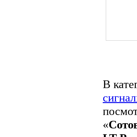
В кате
сигнал
посмот
«
Сото