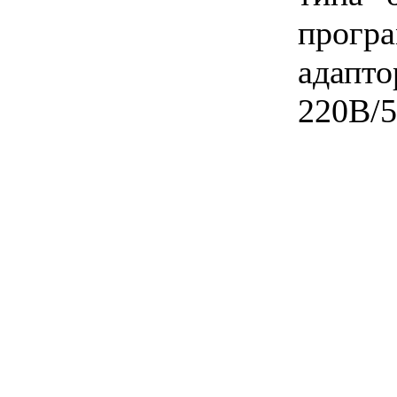
прогр
ад
220В/