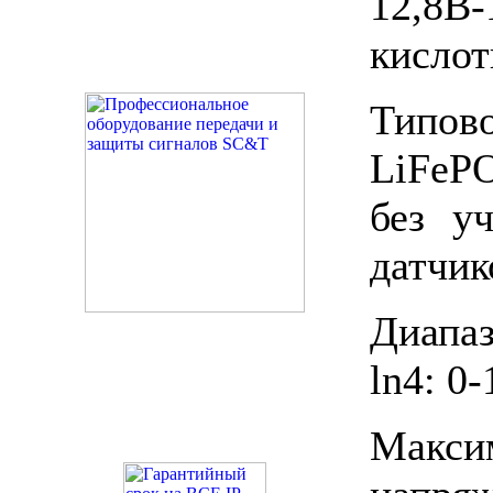
12,8B
кислот
Типов
LiFeP
без у
датчик
Диапа
ln4: 0
Макс