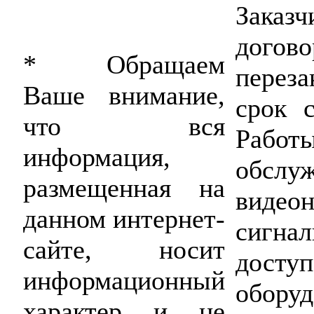
Зака
догов
* Обращаем
перез
Ваше внимание,
срок 
что вся
Работ
информация,
обсл
размещенная на
видеон
данном интернет-
сигна
сайте, носит
дост
информационный
оборуд
характер и не