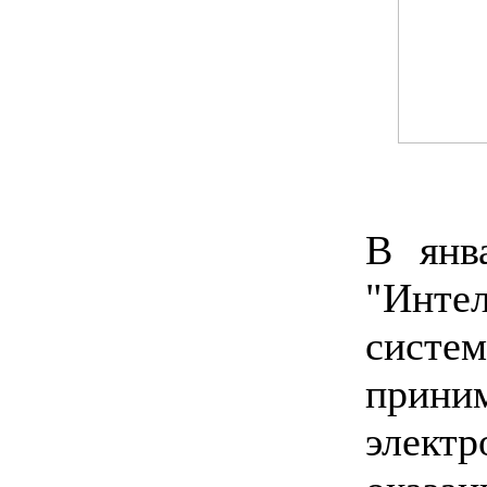
В янв
"Инте
систе
прин
элект