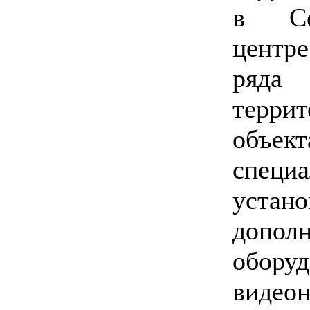
в Се
центр
ряда
терр
объ
спец
устано
дополн
обор
видеон