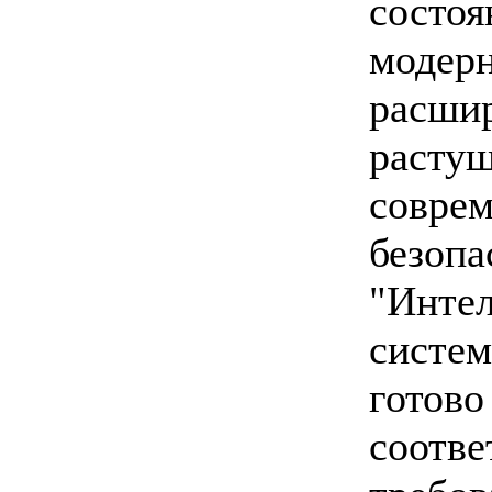
состо
моде
расш
раст
совре
безо
"Инте
систе
готов
соотв