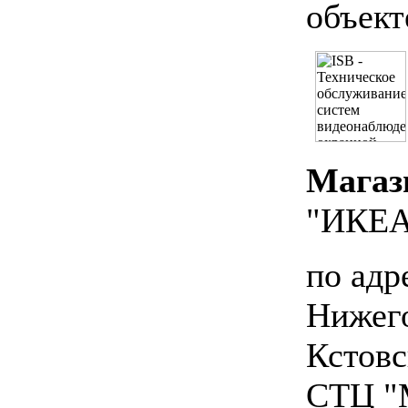
объект
Мага
"ИКЕ
по адр
Нижего
Кстовс
СТЦ "