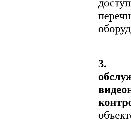
досту
переч
оборуд
3. 
обсл
виде
конт
объект