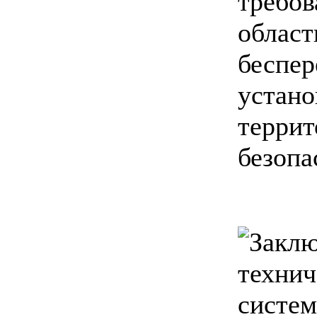
требо
обла
беспе
уст
террит
безопа