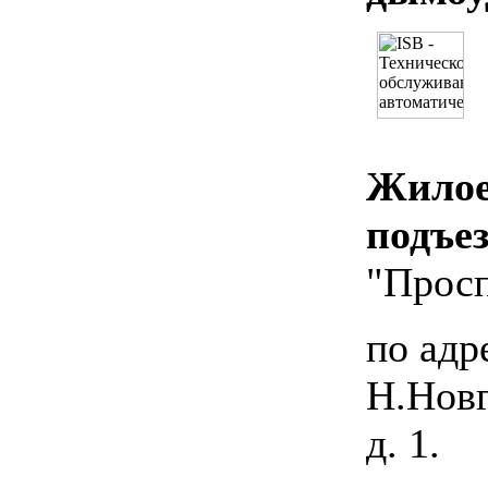
Жилое
подъез
"Просп
по адре
Н.Новг
д. 1.