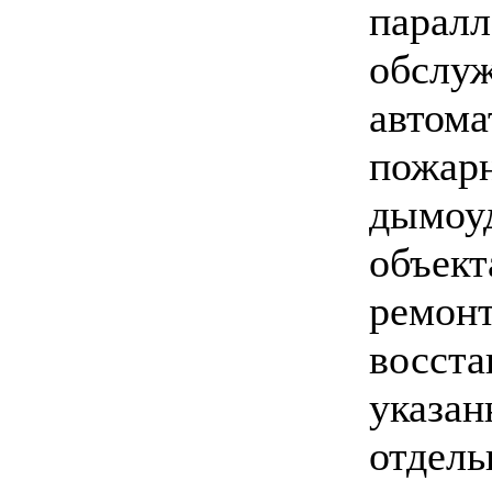
п
аралл
обслу
автом
пожар
дымо
объе
ремонт
восст
указ
отдель