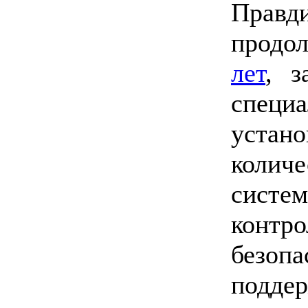
Правд
продо
лет
, з
спец
уста
колич
систе
контро
безо
подде