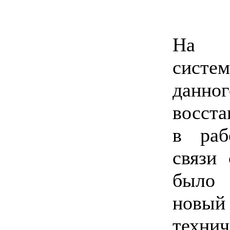
На т
сист
данног
восста
в раб
связи 
было 
нов
техни