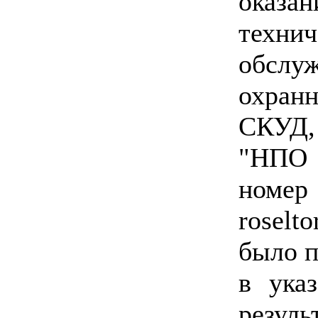
оказ
технич
обслу
охран
СКУД
"НПО 
ном
roselt
было п
в ука
резул