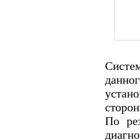
Сист
данн
уста
сторо
По ре
диаг