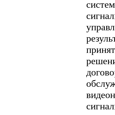
сис
сигнал
управ
резул
приня
решен
догов
обсл
видеон
сигна