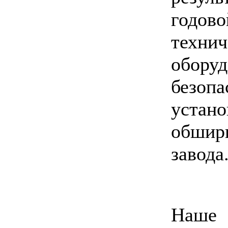
годо
техни
обор
безопа
уста
обши
завода
Наше 