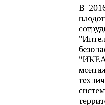
В 201
плодот
сотр
"Инте
безо
"ИКЕ
монт
технич
систе
терри