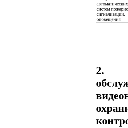
2. 
обсл
видео
охран
конт