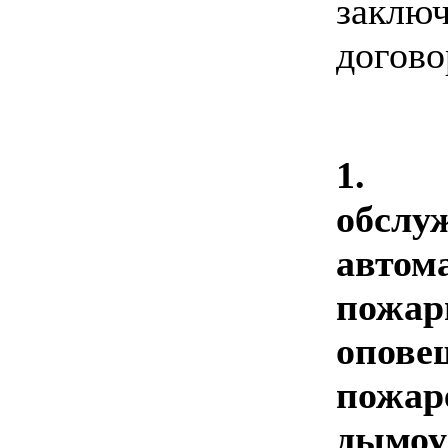
закл
догово
1. 
обслу
автом
пожар
опов
пож
дымоу