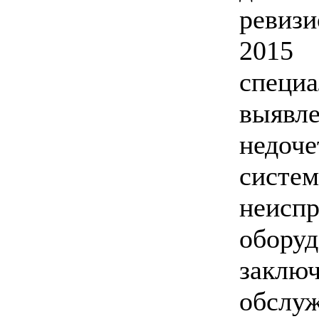
ревиз
201
спец
выявл
недоч
сис
неиспр
обору
закл
обс