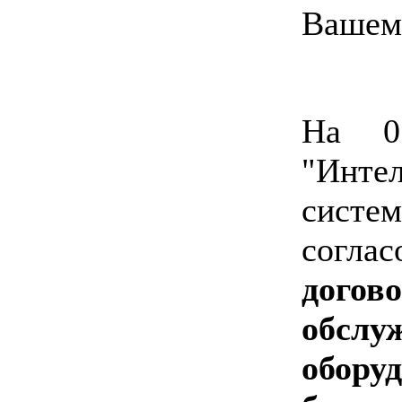
На 0
"Инте
систе
соглас
догов
обслу
обор