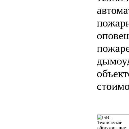
автом
пожар
опов
пож
дымо
объек
стоимо