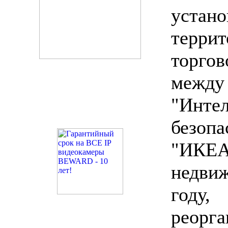
уст
терр
торго
ме
"Инте
безо
"ИКЕА
недви
год
реорг