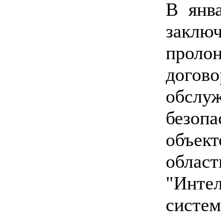
В янв
зак
проло
догов
обсл
безоп
объе
об
"Инте
систе