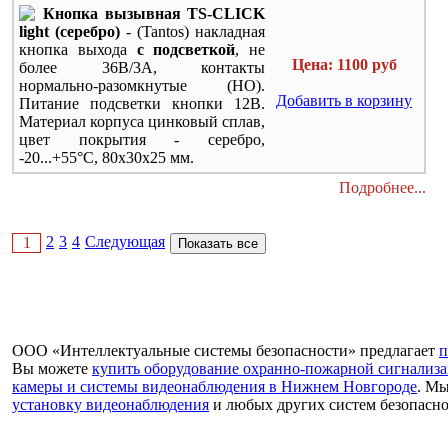
Кнопка вызывная TS-CLICK
light (серебро)
- (
Tantos
) накладная
кнопка выхода
с подсветкой
, не
Цена: 1100 руб
более 36В/3А, контакты
нормально-разомкнутые (НО).
Добавить в корзину
Питание подсветки кнопки 12В.
Материал корпуса цинковый сплав,
цвет покрытия - серебро,
-20...+55°C, 80х30х25 мм.
Подробнее...
2
3
4
Следующая
1
ООО «Интеллектуальные системы безопасности» предлагает
п
Вы можете
купить оборудование охранно-пожарной сигнализ
камеры и системы видеонаблюдения в Нижнем Новгороде
. М
установку видеонаблюдения
и любых других систем безопасн