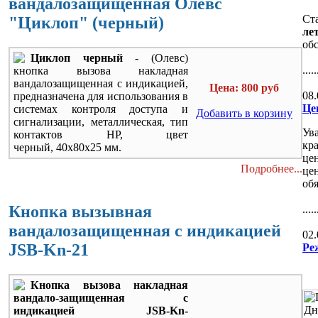
вандалозащищенная Олевс
Ст
"Циклоп" (черный)
ле
об
Циклоп черный
- (Олевс)
.....
кнопка вызова накладная
вандалозащищенная c индикацией,
Цена: 800 руб
08.
предназначена для использования в
Це
системах контроля доступа и
Добавить в корзину
сигнализации, металлическая, тип
Ув
контактов НР, цвет
кр
черный, 40х80х25 мм.
це
Подробнее...
це
об
Кнопка вызывная
.....
вандалозащищенная с индикацией
02.
JSB-Kn-21
Ре
Кнопка вызова накладная
вандало-защищенная c
индикацией JSB-Kn-