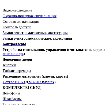
Видеонаблюдение
Охранно-пожарная сигнализация
Сотовая сигнализация
Контроль доступа
Замки электромагнитные, аксессуары
Замки электромеханические, аксессуары
Контроллеры
Устройства считывания, управления (считыватели, кодов
панели и пр.)
Доводчики двери
Кнопки
Гибкие переходы
Расходные материалы (ключи, карты)
Сетевая СКУД SIGUR (Sphinx)
КОМПЛЕКТЫ СКУД
Домофоны
Шлагбаумы
Турникеты, калитки