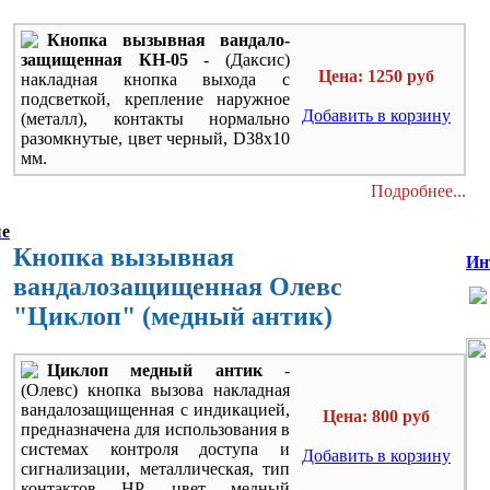
Кнопка вызывная вандало-
защищенная КН-05
- (Даксис)
Цена: 1250 руб
накладная кнопка выхода с
подсветкой, крепление наружное
Добавить в корзину
(металл), контакты нормально
разомкнутые, цвет черный, D38х10
мм.
Подробнее...
ые
Кнопка вызывная
Ин
вандалозащищенная Олевс
"Циклоп" (медный антик)
Циклоп медный антик
-
(Олевс) кнопка вызова накладная
вандалозащищенная c индикацией,
Цена: 800 руб
предназначена для использования в
системах контроля доступа и
Добавить в корзину
сигнализации, металлическая, тип
контактов НР, цвет медный