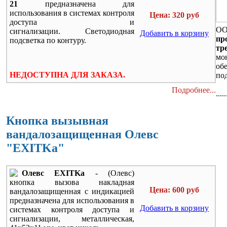
21
предназначена для
использования в системах контроля
Цена: 320 руб
доступа и
ОО
сигнализации.
Светодиодная
Добавить в корзину
пр
подсветка по контуру.
тр
мо
об
НЕДОСТУПНА ДЛЯ ЗАКАЗА.
по
Подробнее...
.....
Кнопка вызывная
вандалозащищенная Олевс
"EXITKa"
Олевс EXITKa
- (Олевс)
кнопка вызова накладная
Цена: 600 руб
вандалозащищенная c индикацией
предназначена для использования в
Добавить в корзину
системах контроля доступа и
сигнализации, металлическая,