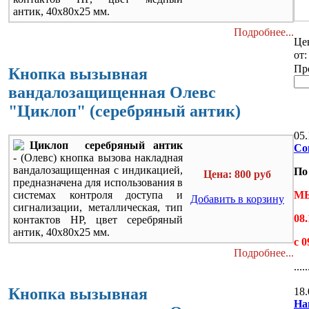
антик, 40х80х25 мм.
Подробнее...
Це
от
Пр
Кнопка вызывная
вандалозащищенная Олевс
"Циклоп" (серебряный антик)
05.
Циклоп серебряный антик
Со
-
(Олевс) кнопка вызова накладная
вандалозащищенная c индикацией,
По
Цена: 800 руб
предназначена для использования в
системах контроля доступа и
МЫ
Добавить в корзину
сигнализации, металлическая, тип
08.
контактов НР, цвет серебряный
антик
, 40х80х25 мм.
с 
Подробнее...
.....
Кнопка вызывная
18.
На