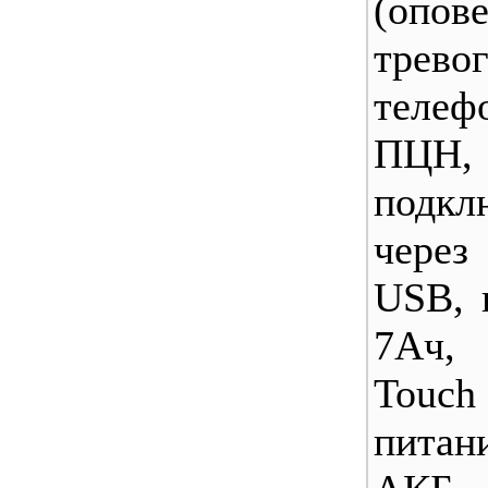
(опо
трево
телеф
ПЦН, 
подкл
через
USB,
7Ач,
Touc
питан