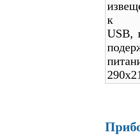
извещ
к 
USB, 
подер
питан
290х2
Прибо