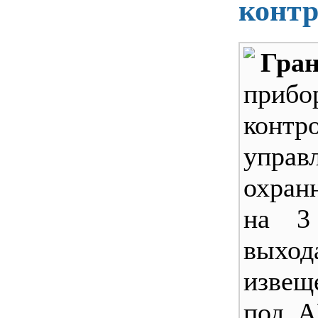
контр
Гран
приб
конт
управ
охран
на 3
выхо
извещ
под А