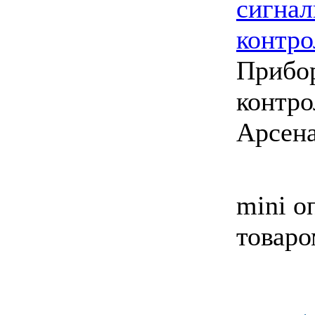
сигнал
контр
Прибо
контр
Арсен
mini о
товаро