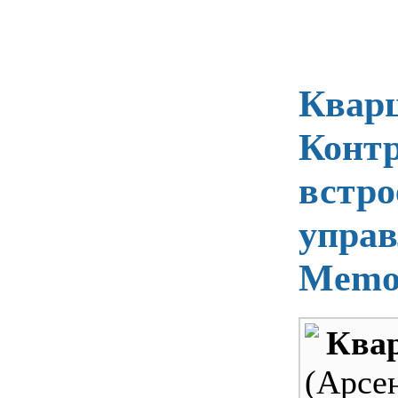
Кварц
Контр
встро
управ
Memo
Квар
(Арсе