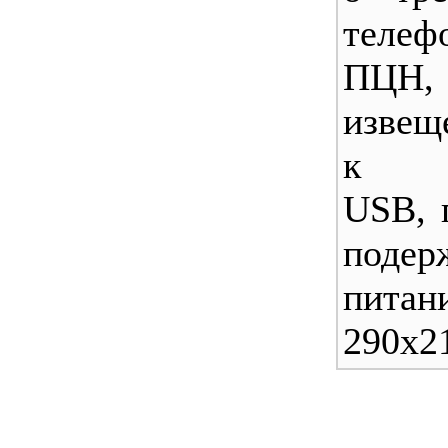
теле
П
извещ
к 
USB, 
подер
питан
290х2