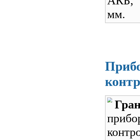
АКБ,
мм.
Прибо
конт
Гра
приб
конт