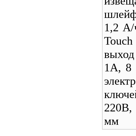
извещ
шлей
1,2 А/
Touc
выход
1А, 8
элект
ключ
220В,
мм