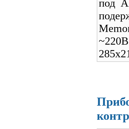
под А
поде
Memo
~220
285х2
Прибо
конт