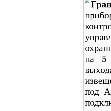
Гран
приб
конт
управ
охран
на 5
выхо
извещ
под А
подкл