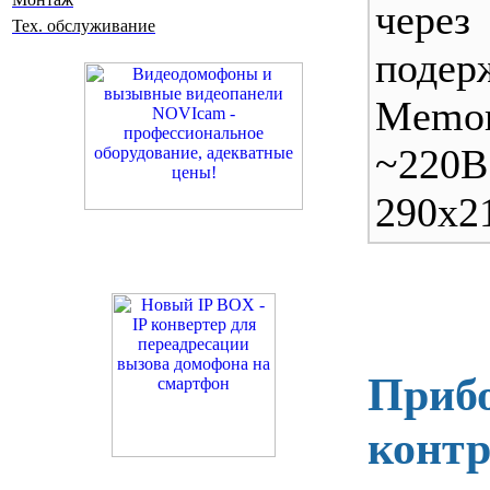
чер
Тех. обслуживание
поде
Memo
~220
290х2
Прибо
контр