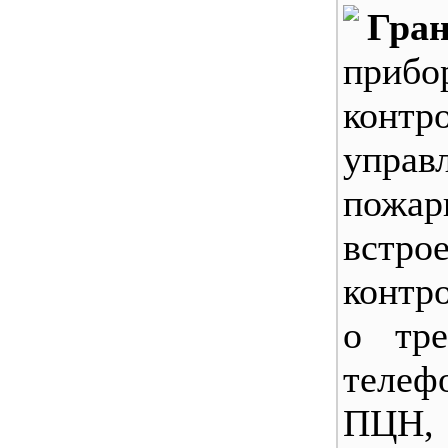
Гра
при
кон
упра
пожар
вст
контр
о тре
теле
П