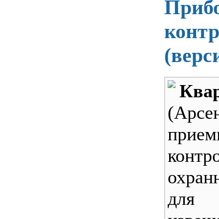
Прибо
конт
(верс
Квар
(Арсе
прием
контр
охран
для