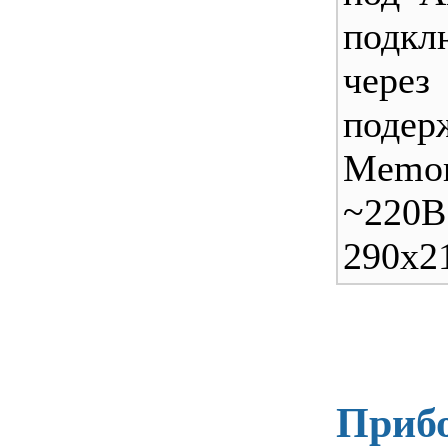
подкл
чер
поде
Memo
~220
290х2
Прибо