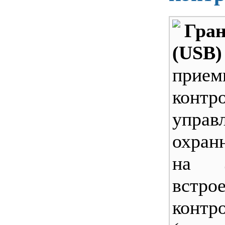
Гра
(USB)
прием
конт
управ
охран
на 
встр
контр