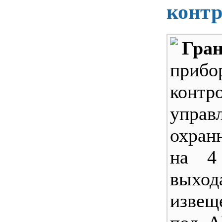
контр
Гран
приб
конт
управ
охран
на 4
выхо
извещ