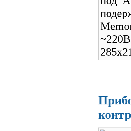
под А
поде
Memo
~220
285х2
Прибо
контр