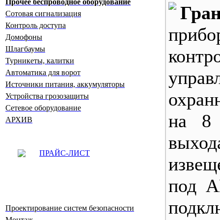
Прочее беспроводное оборудование
Гран
Сотовая сигнализация
Контроль доступа
приб
Домофоны
Шлагбаумы
конт
Турникеты, калитки
управ
Автоматика для ворот
Источники питания, аккумуляторы
охран
Устройства грозозащиты
Сетевое оборудование
на 8
АРХИВ
выхо
ПРАЙС-ЛИСТ
извещ
под А
подкл
Проектирование систем безопасности
Монтаж