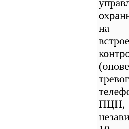
управ
охран
на 
встр
контр
(опо
трево
телеф
П
незав