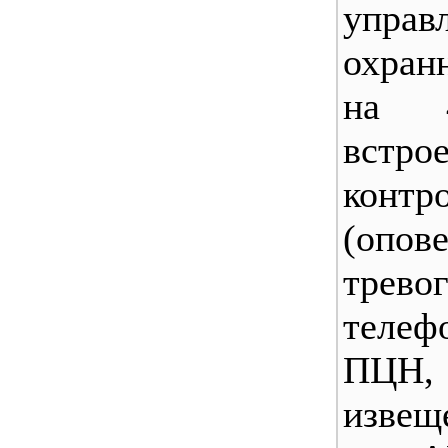
управ
охран
на 
встр
контр
(опо
трево
телеф
ПЦ
извещ