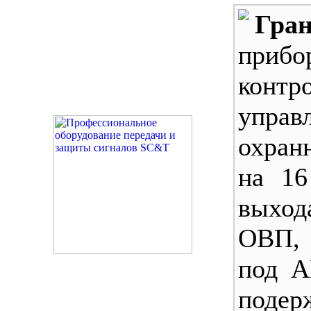
Гран
приб
конт
управ
охран
на 16
выхо
ОВП, 
под А
поде