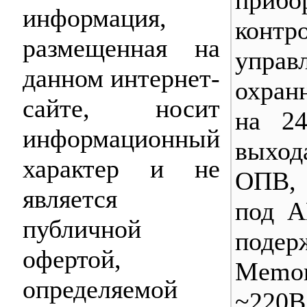
информация,
конт
размещенная на
управ
данном интернет-
охран
сайте, носит
на 2
информационный
выхо
характер и не
ОПВ, 
является
под А
публичной
поде
офертой,
Memo
определяемой
~220