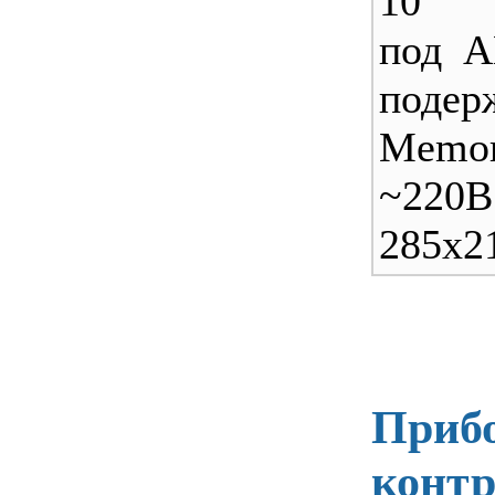
10 и
под А
поде
Memo
~220
285х2
Прибо
конт