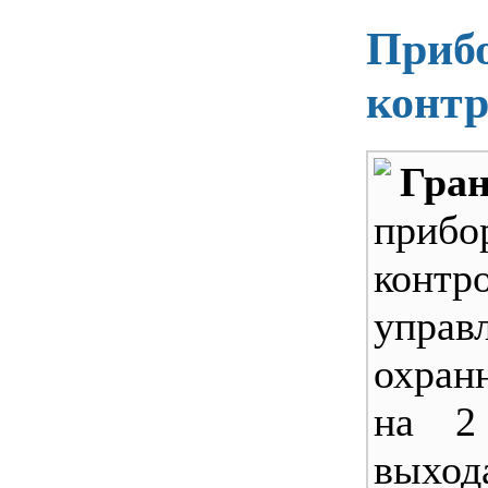
Прибо
контр
Гран
приб
конт
управ
охран
на 2
выхо