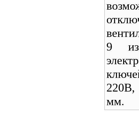
возмо
отклю
венти
9 из
элект
ключ
220В,
мм.