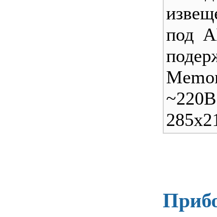
извещ
под А
поде
Memo
~220
285х2
Прибо