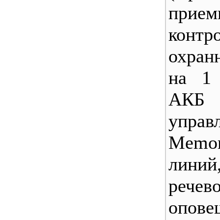
прием
контр
охран
на 1
АКБ
управ
Memor
лини
речев
опове