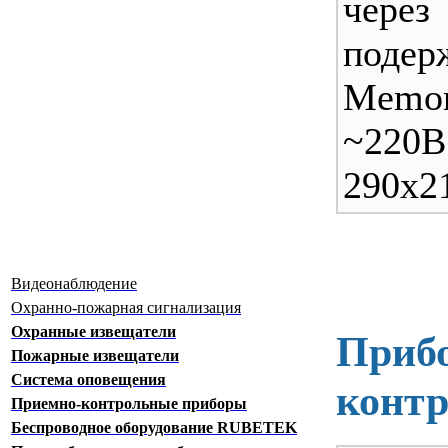
чер
поде
Memo
~220
290х2
Видеонаблюдение
Охранно-пожарная сигнализация
Охранные извещатели
Прибо
Пожарные извещатели
Система оповещения
контр
Приемно-контрольные приборы
Беспроводное оборудование RUBETEK