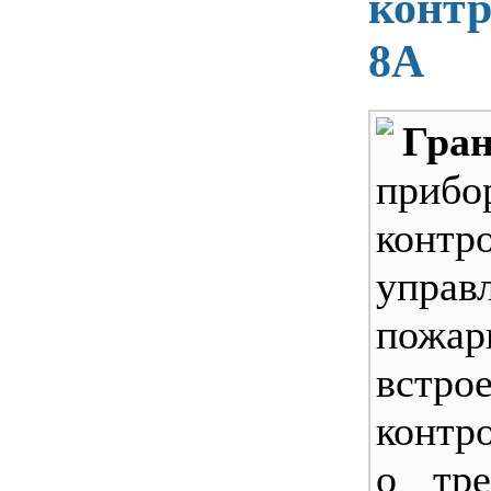
контр
8А
Гра
при
кон
упра
пожар
вст
контр
о тре