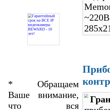
Memo
~220
285х2
Прибо
контр
* Обращаем
Ваше внимание,
Гран
что вся
приб