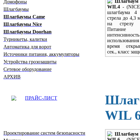
Шлагба
Домофоны
WIL4
- (NICE
Шлагбаумы
шлагбаума 4 
Шлагбаумы Сame
стрела до 4,3 
на стрелу 
Шлагбаумы Nice
Питание
Шлагбаумы Doorhan
интенсивность
Турникеты, калитки
использова
время откры
Автоматика для ворот
сек., класс защ
Источники питания, аккумуляторы
Устройства грозозащиты
Сетевое оборудование
АРХИВ
Шлагб
ПРАЙС-ЛИСТ
WIL 
Проектирование систем безопасности
Шлагба
WIL6
- (NICE