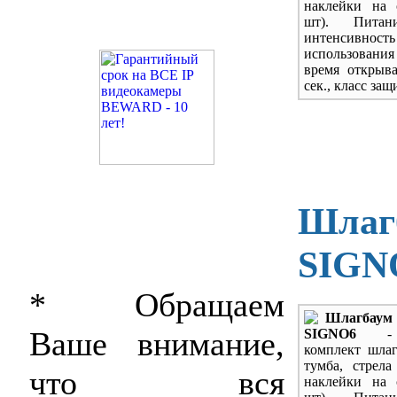
наклейки на 
шт). Питан
интенсивность
использова
время открыв
сек., класс защ
Шлаг
SIGN
* Обращаем
Шлагба
Ваше внимание,
SIGNO6
-
комплект шлаг
тумба, стрела
что вся
наклейки на 