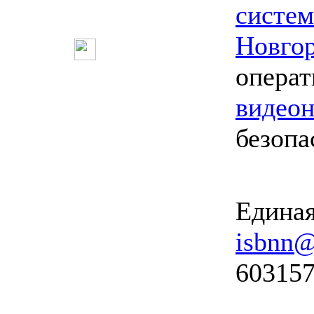
систе
Новго
опера
видео
безопа
Единая
isbnn@
603157