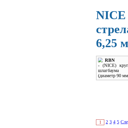
NICE
стрел
6,25 
RBN
- (NICE) круг
шлагбаума
(диаметр 90 мм
2
3
4
5
Сл
1