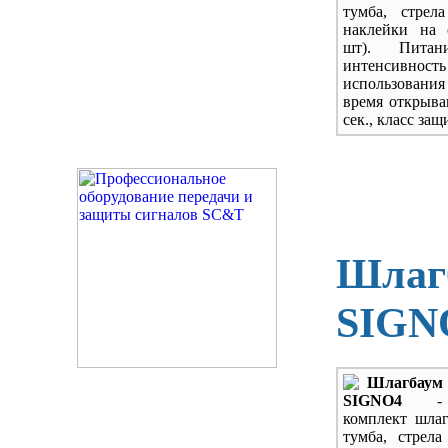
тумба, стрел
наклейки на 
шт). Питан
интенсивность
использова
время открыва
сек., класс защ
Шлаг
SIGN
Шлагба
SIGNO4
-
комплект шлаг
тумба, стрела