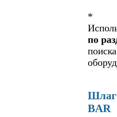
*
Испол
по раз
поиска
оборуд
Шлагб
BAR