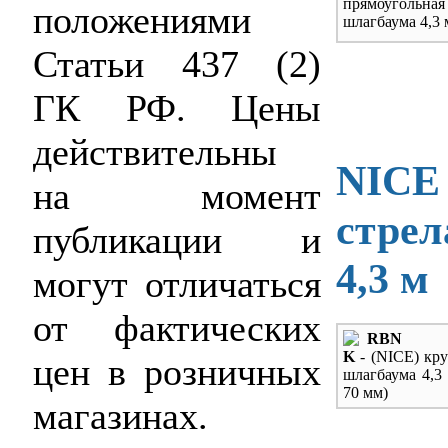
прямоугольн
положениями
шлагбаума 4,3 
Статьи 437 (2)
ГК РФ. Цены
действительны
NICE
на момент
стрел
публикации и
4,3 м
могут отличаться
от фактических
RBN
K
- (NICE) кру
цен в розничных
шлагбаума 4,3
70 мм)
магазинах.