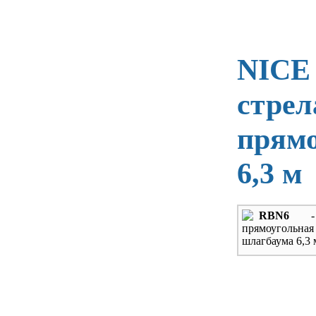
NICE
cтрел
прямо
6,3 м
RBN6
- 
прямоугольн
шлагбаума 6,3 