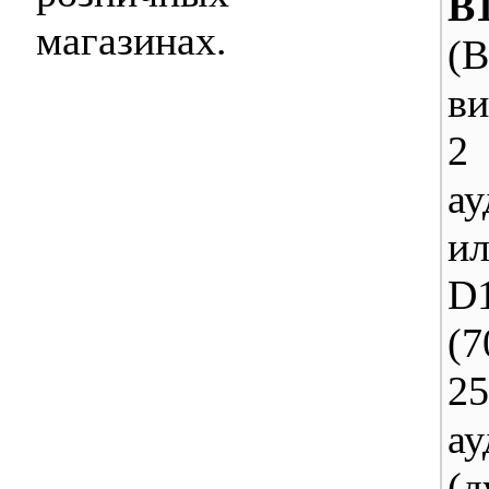
B
магазинах.
(B
ви
2
ау
и
D
(7
25
ау
(д