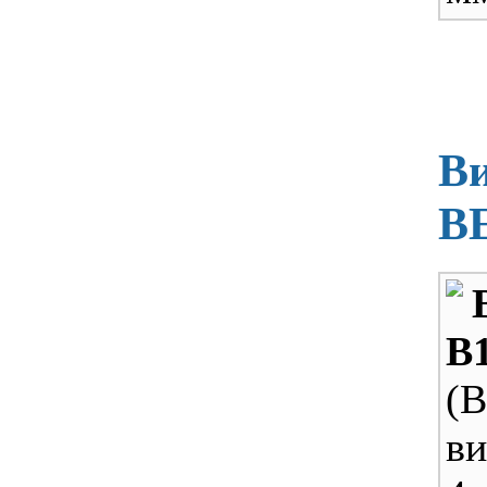
Ви
B
B
(B
ви