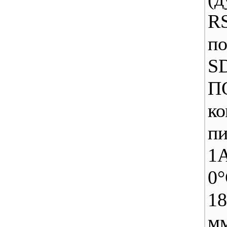
RS
п
SD
ко
п
1
0°
18
м