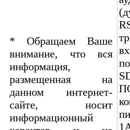
(д
RS
т
* Обращаем Ваше
вх
внимание, что вся
п
информация,
SD
размещенная на
данном интернет-
ко
сайте, носит
п
информационный
1