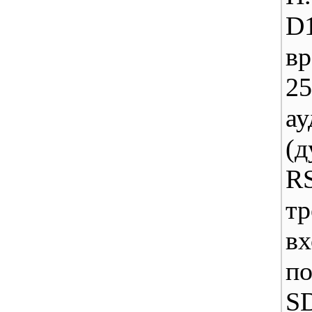
D
в
25
ау
(д
RS
т
вх
п
SD