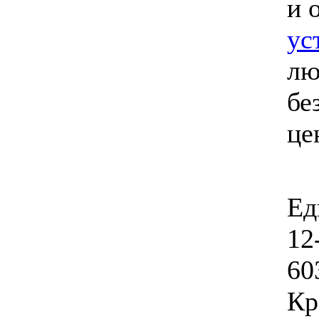
и 
ус
лю
бе
це
Ед
12
60
Кр