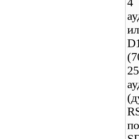
4
ау
и
D
(7
25
ау
(д
RS
п
SD