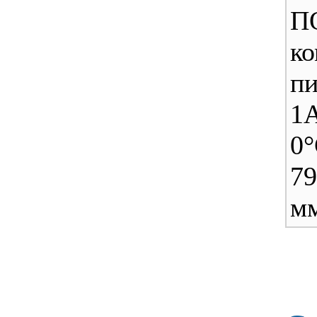
ко
п
1А
0°
79
м