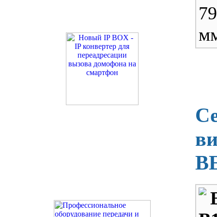
79
м
С
ви
B