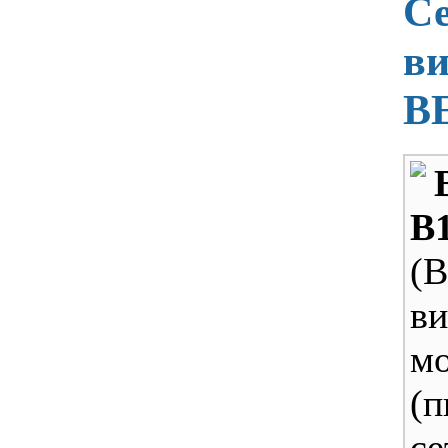
С
ви
B
B
(B
в
м
(
се