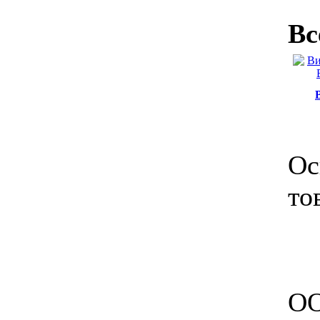
Вс
Ос
то
ОО