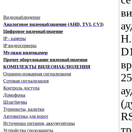
в
Видеонаблюдение
ау
Аналоговое видеонаблюдение (AHD, TVI, CVI)
Цифровое видеонаблюдение
H
IP - камеры
IP видеосерверы
D
Муляжи видеокамер
Прочее оборудование видеонаблюдения
в
КОМПЛЕКТЫ ВИДЕОНАБЛЮДЕНИЯ
Охранно-пожарная сигнализация
25
Сотовая сигнализация
ау
Контроль доступа
Домофоны
(д
Шлагбаумы
Турникеты, калитки
RS
Автоматика для ворот
Источники питания, аккумуляторы
т
Устройства грозозащиты