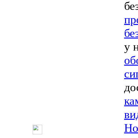
бе
пр
бе
у 
об
си
до
ка
ви
Но