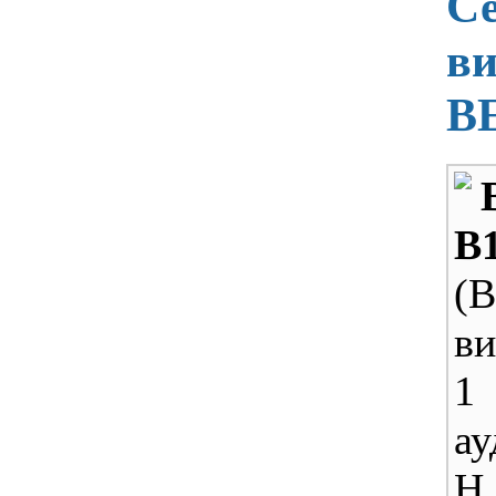
С
ви
B
B
(B
ви
1
ау
H