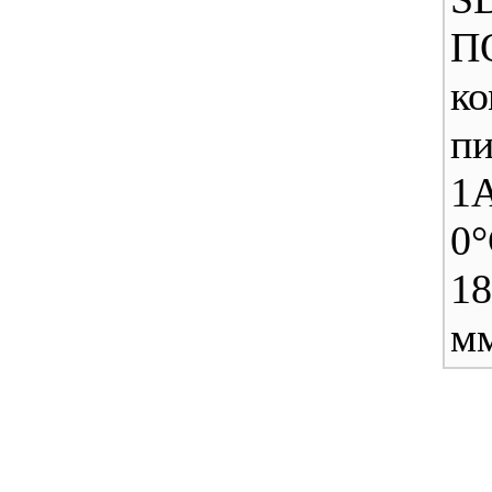
ко
п
1
0°
18
м