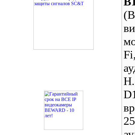
B
(B
ви
м
Fi
ау
H
D
в
25
ау