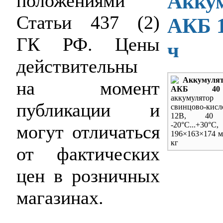
Акку
положениями
Статьи 437 (2)
АКБ 1
ГК РФ. Цены
ч
действительны
Аккумуля
на момент
АКБ 40
аккумулятор
публикации и
свинцово-кисл
12В, 40 
-20
°С...+30°С,
могут отличаться
196×163×174 м
кг
от фактических
цен в розничных
магазинах.