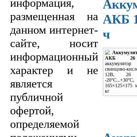
информация,
Акку
размещенная на
АКБ 1
данном интернет-
ч
сайте, носит
Аккумуля
информационный
АКБ 26
аккумулятор
характер и не
свинцово-кисл
12В, 26 
является
-20
°С...+30°С,
165×125×175 м
кг
публичной
офертой,
определяемой